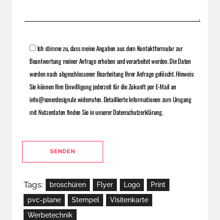
BITTE LASSE DIESES FELD LEER.
Ich stimme zu, dass meine Angaben aus dem Kontaktformular zur
BITTE LASSE DIESES FELD LEER.
Beantwortung meiner Anfrage erhoben und verarbeitet werden. Die Daten
werden nach abgeschlossener Bearbeitung Ihrer Anfrage gelöscht. Hinweis:
Sie können Ihre Einwilligung jederzeit für die Zukunft per E-Mail an
info@senerdesign.de widerrufen. Detaillierte Informationen zum Umgang
mit Nutzerdaten finden Sie in unserer Datenschutzerklärung.
ALTERNATIVE:
Tags:
broschüren
Flyer
Logo
Print
pvc-plane
Stempel
Visitenkarte
Werbetechnik